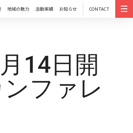
度
地域の魅力
活動実績
お知らせ
CONTACT
m
1月14日開
Hカンファレ