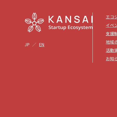
エコ
イベ
支援
地域
JP
EN
活動
お知