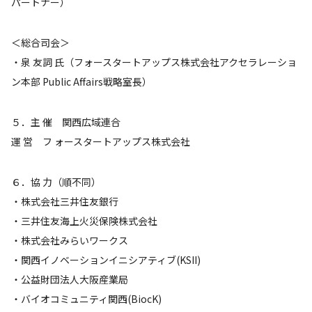
パートナー）
＜総合司会＞
・泉 友詞 氏（フォースタートアップス株式会社アクセラレーショ
ン本部 Public Affairs戦略室長）
５．主 催 関西広域連合
運 営 フ ォースタートアップス株式会社
６．協 力（順不同）
・株式会社三井住友銀行
・三井住友海上火災保険株式会社
・株式会社みらいワークス
・関西イノベーションイニシアティブ(KSII)
・公益財団法人大阪産業局
・バイオコミュニティ関西(BiocK)