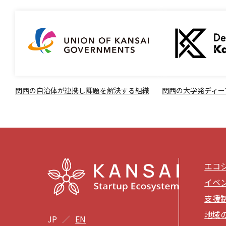
関西の自治体が連携し課題を解決する組織
関西の大学発ディー
エコ
イベ
支援
地域
JP
EN