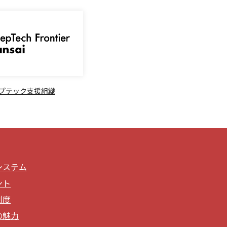
プテック支援組織
システム
ント
制度
の魅力